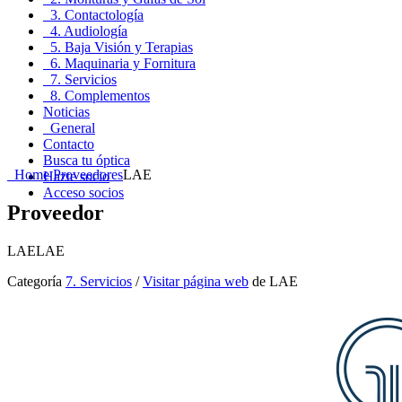
3. Contactología
4. Audiología
5. Baja Visión y Terapias
6. Maquinaria y Fornitura
7. Servicios
8. Complementos
Noticias
General
Contacto
Busca tu óptica
Home
Proveedores
LAE
Hazte socio
Acceso socios
Proveedor
LAE
LAE
Categoría
7. Servicios
/
Visitar página web
de LAE