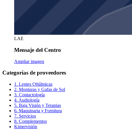
LAE
Mensaje del Centro
Ampliar imagen
Categorías de proveedores
1. Lentes Oftálmicas
2. Monturas y Gafas de Sol
3. Contactología
4. Audiología
5. Baja Visión y Terapias
6. Maquinaria y Fornitura
7. Servicios
8. Complementos
Kimervisión