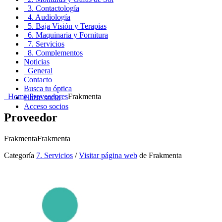
3. Contactología
4. Audiología
5. Baja Visión y Terapias
6. Maquinaria y Fornitura
7. Servicios
8. Complementos
Noticias
General
Contacto
Busca tu óptica
Home
Proveedores
Frakmenta
Hazte socio
Acceso socios
Proveedor
Frakmenta
Frakmenta
Categoría
7. Servicios
/
Visitar página web
de Frakmenta