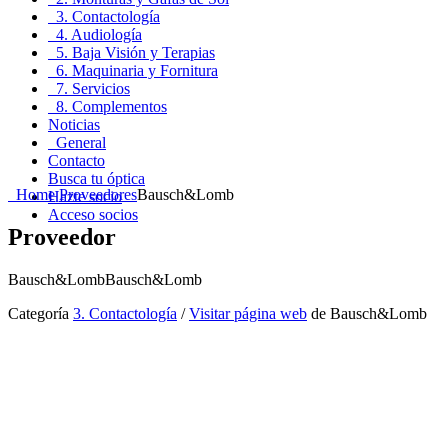
3. Contactología
4. Audiología
5. Baja Visión y Terapias
6. Maquinaria y Fornitura
7. Servicios
8. Complementos
Noticias
General
Contacto
Busca tu óptica
Home
Proveedores
Bausch&Lomb
Hazte socio
Acceso socios
Proveedor
Bausch&Lomb
Bausch&Lomb
Categoría
3. Contactología
/
Visitar página web
de Bausch&Lomb